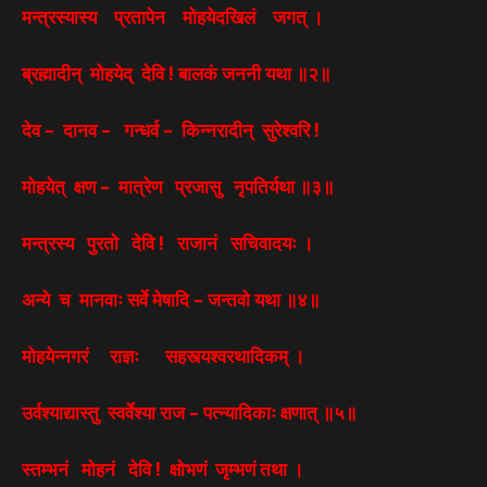
मन्त्रस्यास्य प्रतापेन मोहयेदखिलं जगत् ।
ब्रह्मादीन् मोहयेद् देवि ! बालकं जननी यथा ॥२॥
देव – दानव – गन्धर्व – किन्नरादीन् सुरेश्वरि !
मोहयेत् क्षण – मात्रेण प्रजासु नृपतिर्यथा ॥३॥
मन्त्रस्य पुरतो देवि ! राजानं सचिवादयः ।
अन्ये च मानवाः सर्वे मेषादि – जन्तवो यथा ॥४॥
मोहयेन्नगरं राज्ञः सहस्त्यश्वरथादिकम् ।
उर्वश्याद्यास्तु स्वर्वेश्या राज – पत्न्यादिकाः क्षणात् ॥५॥
स्तम्भनं मोहनं देवि ! क्षोभणं जृम्भणं तथा ।