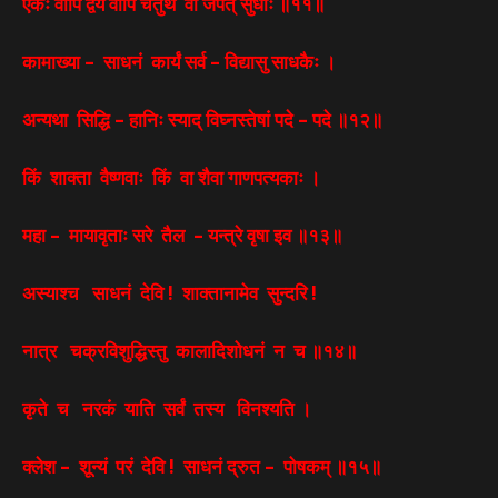
एकः वापि द्वयं वापि चतुर्थ वा जपेत् सुधीः ॥११॥
कामाख्या – साधनं कार्यं सर्व – विद्यासु साधकैः ।
अन्यथा सिद्धि – हानिः स्याद् विघ्नस्तेषां पदे – पदे ॥१२॥
किं शाक्ता वैष्णवाः किं वा शैवा गाणपत्यकाः ।
महा – मायावृताः सरे तैल – यन्त्रे वृषा इव ॥१३॥
अस्याश्च साधनं देवि ! शाक्तानामेव सुन्दरि !
नात्र चक्रविशुद्धिस्तु कालादिशोधनं न च ॥१४॥
कृते च नरकं याति सर्वं तस्य विनश्यति ।
क्लेश – शून्यं परं देवि ! साधनं द्रुत – पोषकम् ॥१५॥