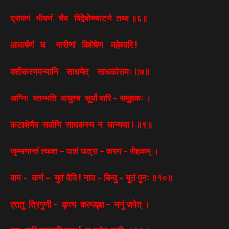
द्रावणं भीषणं चैव विद्वेषोच्चाटने तथा ॥६॥
आकर्षणं च नारीणां विशेषेण महेश्वरि !
वशीकरणमन्यानि साधयेत् साधकोत्तमः ॥७॥
अग्निः स्तम्भति वायुश्च सूर्यो वारि – समूहकः ।
कटाक्षेणैव सर्वाणि साधकस्य न चान्यथा ! ॥९॥
जृम्भणान्तं त्यक्त – पाशं यात्रा – वारण – रोहकम् ।
वाम – कर्ण – युतं देवि ! नाद – बिन्दु – युतं पुनः ॥१०॥
एत्ततु त्रिगुणी – कृत्य कल्पवृक्ष – मनुं जपेत् ।