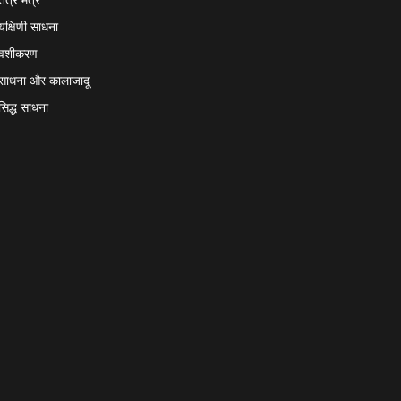
यक्षिणी साधना
वशीकरण
साधना और कालाजादू
सिद्ध साधना