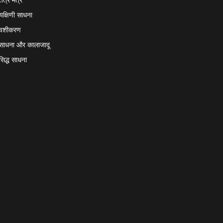
यक्षिणी साधना
वशीकरण
साधना और कालाजादू
सिद्ध साधना