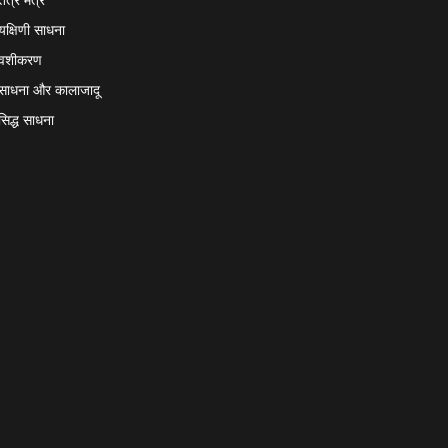
यक्षिणी साधना
वशीकरण
साधना और कालाजादू
सिद्ध साधना