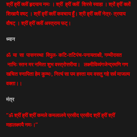
श्रीं ह्रीं क्लीं हृदयाय नमः । श्रीं ह्रीं क्लीं शिरसे स्वाहा । श्रों ह्रीं क्लों
शिखायै वषट् । श्रीं ह्रीं क्लीं कवचाय हुँ। श्री ह्रीं क्लीं नेत्र- त्रयाय
वौषट् । श्रीं ह्रीं क्लीं अस्त्राय फट्।
ध्यान
ॐ या सा पासनस्था विपुल- कटि-तटिपंच-पनायताक्षी, गम्भीरावत
नाभिः स्तन मर नमिता शुभ वस्त्रोत्तरीया। लक्ष्मीविव्यंगजेन्द्रमणि गण
खचित स्नापिता हेम कुम्भः, नित्यं सा पम हस्ता मम वसतु गहे सर्व माजल्य
वक्ता।।
मंत्र
“ॐ श्रीं ह्रीं श्रीं कमले कमलालये प्रसीद प्रसीद श्रीं ह्रीं श्रीं
महालक्ष्मयै नमः।”