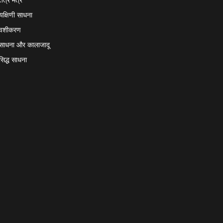
यक्षिणी साधना
वशीकरण
साधना और कालाजादू
सिद्ध साधना