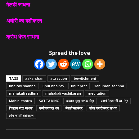
मेलडी साधना
अघोरी का वशीकरण
क्रोध भैरव साधना
Spread the love
TAGS
aakarshan
attraction
bewitchment
bhairav sadhna
Bhut bhairav
Bhut pret
Hanuman sadhna
mahakali sadhna
mahakali vashikaran
meditation
Mohini tantra
SATTA KING
अकाल मृत्यु नाशक मंत्र
आशो मेहतरानी का मंत्र
दिवालन मंत्र साधना
पृथ्वी का गढ़ा धन
मेलडी महामंत्र
लोना चमारी मंत्र साधना
लोना चमारी वशीकरण