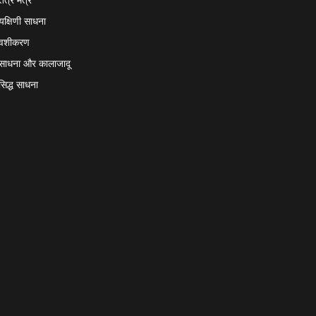
यक्षिणी साधना
वशीकरण
साधना और कालाजादू
सिद्ध साधना