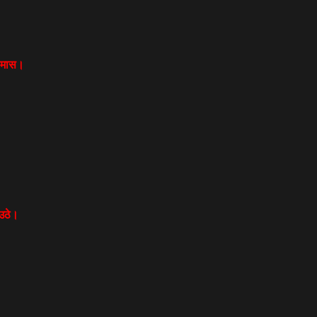
ा मास।
 उठे।