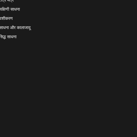
यक्षिणी साधना
वशीकरण
साधना और कालाजादू
सिद्ध साधना