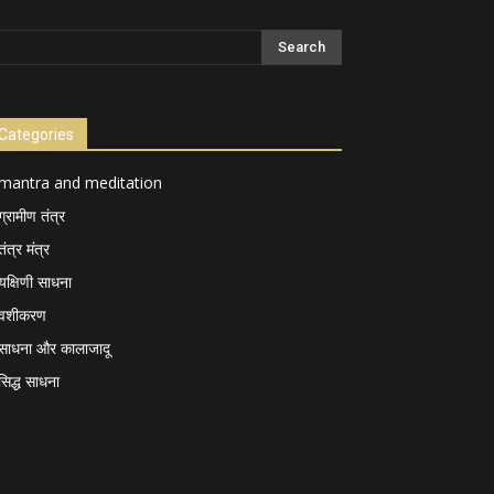
Categories
mantra and meditation
ग्रामीण तंत्र
तंत्र मंत्र
यक्षिणी साधना
वशीकरण
साधना और कालाजादू
सिद्ध साधना