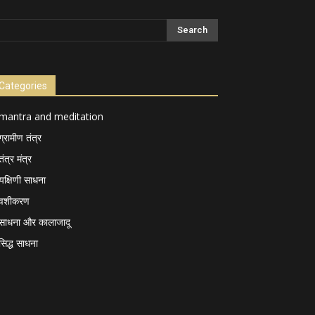
Categories
mantra and meditation
ग्रामीण तंत्र
तंत्र मंत्र
यक्षिणी साधना
वशीकरण
साधना और कालाजादू
सिद्ध साधना