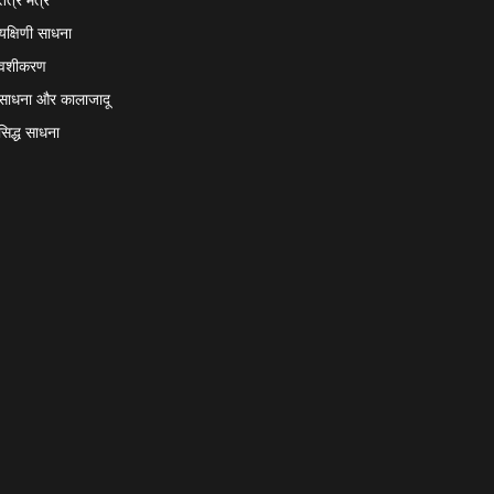
यक्षिणी साधना
वशीकरण
साधना और कालाजादू
सिद्ध साधना