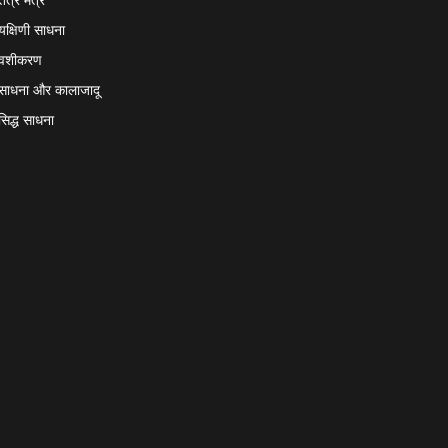
यक्षिणी साधना
वशीकरण
साधना और कालाजादू
सिद्ध साधना