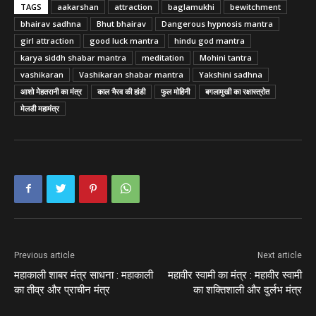
TAGS
aakarshan
attraction
baglamukhi
bewitchment
bhairav sadhna
Bhut bhairav
Dangerous hypnosis mantra
girl attraction
good luck mantra
hindu god mantra
karya siddh shabar mantra
meditation
Mohini tantra
vashikaran
Vashikaran shabar mantra
Yakshini sadhna
आशो मेहतरानी का मंत्र
काल भैरव की हांडी
फुल मोहिनी
बगलामुखी का रक्षास्त्रोत
मेलडी महामंत्र
Previous article
Next article
महाकाली शाबर मंत्र साधना : महाकाली
महावीर स्वामी का मंत्र : महावीर स्वामी
का तीव्र और प्राचीन मंत्र
का शक्तिशाली और दुर्लभ मंत्र