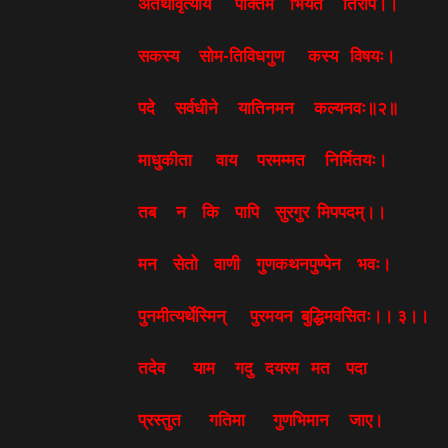
अतथावृत्यायं पक्तिम भियते तिरपि।।
सकस्य सोम-तिविधगुण कस्य विषयः।
पदे सर्वधीने यातिनमन कल्यनवः॥२॥
माधुकीता वाय परमम्मत निर्मितयः।
तब न कि पापि सुरगुर मिपपदम्।।
मन सेतो वाणी गुणकथनपुण्पेन भवः।
पुनमीत्यर्थेस्मिन् पुरमयन बुद्धिमवसितः।। ३।।
तदेव याम गदु दयरम मत पदा
प्रस्तुत गतिमा गुणभिमान जाए।