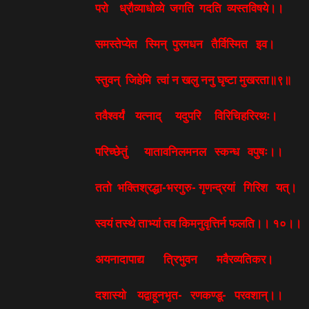
परो ध्रौव्याधोव्ये जगति गदति व्यस्तविषये।।
समस्तेप्येत स्मिन् पुरमधन तैर्विस्मित इव।
स्तुवन् जिहेमि त्वां न खलु ननु घृष्टा मुखरता॥९॥
तवैश्वर्यं यत्नाद् यदुपरि विरिचिहरिरथः।
परिच्छेतुं यातावनिलमनल स्कन्ध वपुषः।।
ततो भक्तिश्रद्धा-भरगुरु- गृणन्द्रयां गिरिश यत्।
स्वयं तस्थे ताभ्यां तव किमनुवृत्तिर्न फलति।। १०।।
अयनादापाद्य त्रिभुवन मवैरव्यतिकर।
दशास्यो यद्वाहूनभृत- रणकण्डू- परवशान्।।