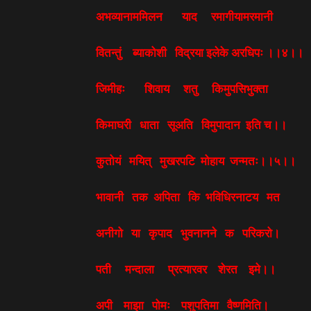
अभव्यानाममिलन याद रमागीयामरमानी
वितन्तुं ब्याकोशी विद्रया इलेके अरधिपः ।।४।।
जिमीहः शिवाय शतु किमुपसिभुक्ता
किमाघरी धाता सूअति विमुपादान इति च।।
कुतोयं मयित् मुखरपटि मोहाय जन्मतः।।५।।
भावानी तक अपिता कि भविधिरनाटय मत
अनीगो या कृपाद भुवनानने क परिकरो।
पती मन्दाला प्रत्यारवर शेरत इमे।।
अपी माझा पोमः पशुपतिमा वैष्णमिति।