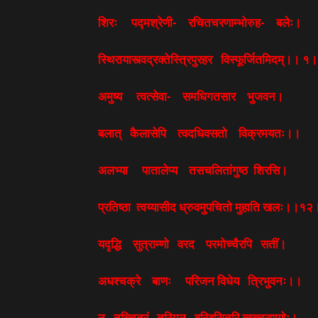
शिरः पद्मश्रेणी- रचितचरणाम्भोरुह- बलेः।
स्थिरायास्त्वद्रक्तेस्त्रिपुरहर विस्फूर्जितमिदम्।। १
अमुष्य त्वत्सेवा- समधिगतसार भुजवन।
बलात् कैलासेपि त्वदधिवसतो विक्रमयतः।।
अलभ्या पातालेप्य तसचलितांगुष्ठ शिरसि।
प्रतिष्ठा त्वय्यासीद ध्रुवमुपचितो मुहाति खलः।।१
यदृद्धि सुत्राम्णो वरद परमोच्चैरपि सतीं।
अधश्चक्रे बाणः परिजन विधेय त्रिभुवनः।।
न तच्चित्रं तस्मिन् वरिवसितरि त्वच्चरणयोः।