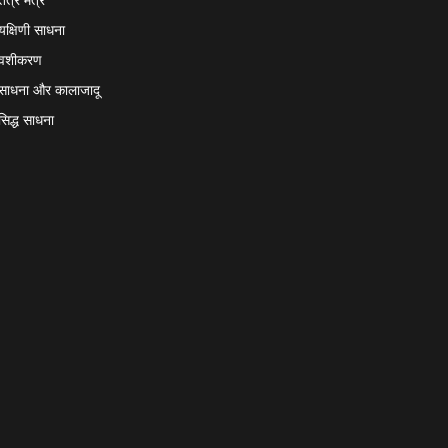
यक्षिणी साधना
वशीकरण
साधना और कालाजादू
सिद्ध साधना