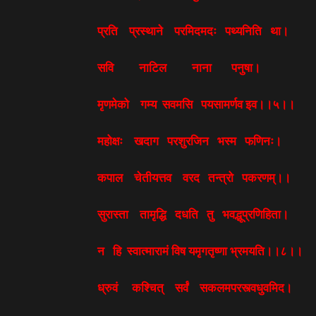
प्रति प्रस्थाने परमिदमदः पथ्यनिति था।
सवि नाटिल नाना पनुषा।
मृणमेको गम्य सवमसि पयसामर्णव इव।।५।।
महोक्षः खदाग परशुरजिन भस्म फणिनः।
कपाल चेतीयत्तव वरद तन्त्रो पकरणम्।।
सुरास्ता तामृद्धि दधति तु भवद्भूप्रणिहिता।
न हि स्वात्मारामं विष यमृगतृष्णा भ्रमयति।।८।।
ध्रुवं कश्चित् सर्वं सकलमपरस्त्वधुवमिद।