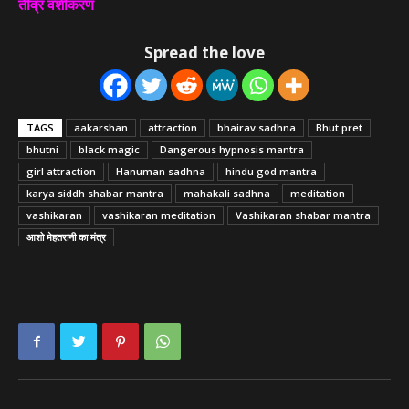
तीव्र वशीकरण
Spread the love
TAGS
aakarshan
attraction
bhairav sadhna
Bhut pret
bhutni
black magic
Dangerous hypnosis mantra
girl attraction
Hanuman sadhna
hindu god mantra
karya siddh shabar mantra
mahakali sadhna
meditation
vashikaran
vashikaran meditation
Vashikaran shabar mantra
आशो मेहतरानी का मंत्र