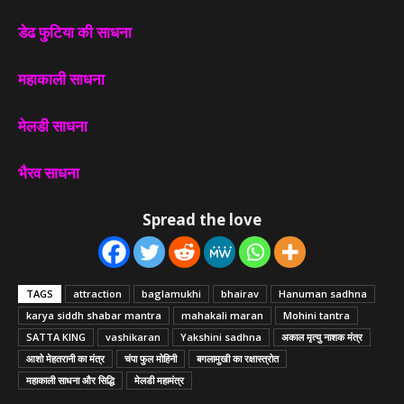
डेढ फुटिया की साधना
महाकाली साधना
मेलडी साधना
भैरव साधना
Spread the love
TAGS
attraction
baglamukhi
bhairav
Hanuman sadhna
karya siddh shabar mantra
mahakali maran
Mohini tantra
SATTA KING
vashikaran
Yakshini sadhna
अकाल मृत्यु नाशक मंत्र
आशो मेहतरानी का मंत्र
चंपा फुल मोहिनी
बगलामुखी का रक्षास्त्रोत
महाकाली साधना और सिद्धि
मेलडी महामंत्र