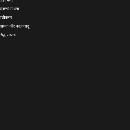
यक्षिणी साधना
वशीकरण
साधना और कालाजादू
सिद्ध साधना