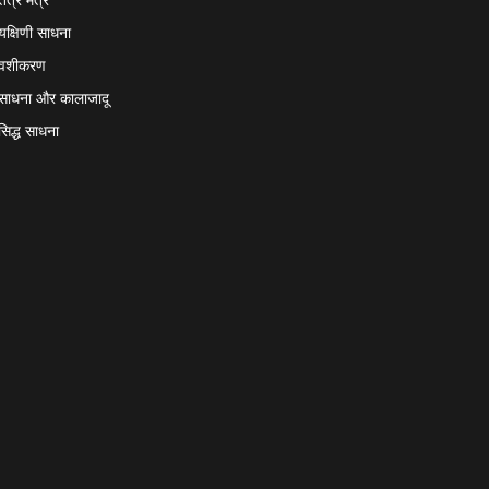
यक्षिणी साधना
वशीकरण
साधना और कालाजादू
सिद्ध साधना