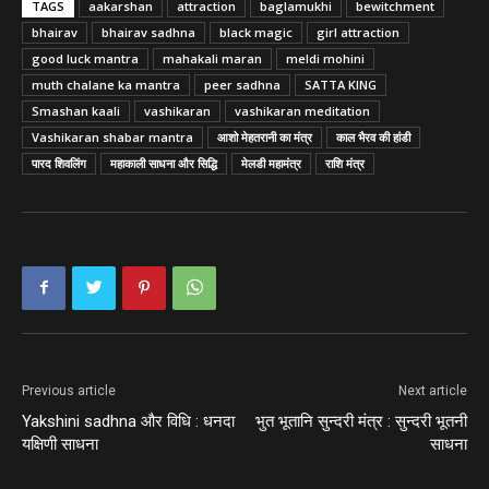
TAGS
aakarshan
attraction
baglamukhi
bewitchment
bhairav
bhairav sadhna
black magic
girl attraction
good luck mantra
mahakali maran
meldi mohini
muth chalane ka mantra
peer sadhna
SATTA KING
Smashan kaali
vashikaran
vashikaran meditation
Vashikaran shabar mantra
आशो मेहतरानी का मंत्र
काल भैरव की हांडी
पारद शिवलिंग
महाकाली साधना और सिद्धि
मेलडी महामंत्र
राशि मंत्र
Previous article
Next article
Yakshini sadhna और विधि : धनदा
भुत भूतानि सुन्दरी मंत्र : सुन्दरी भूतनी
यक्षिणी साधना
साधना